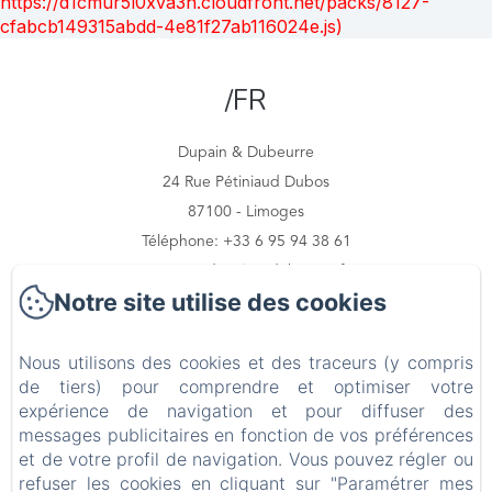
https://d1cmur5l0xva3h.cloudfront.net/packs/8127-
cfabcb149315abdd-4e81f27ab116024e.js)
/FR
Dupain & Dubeurre
24 Rue Pétiniaud Dubos
87100 - Limoges
Téléphone: +33 6 95 94 38 61
contact@dupainetdubeurre.fr
Notre site utilise des cookies
Nous utilisons des cookies et des traceurs (y compris
Accueil
de tiers) pour comprendre et optimiser votre
expérience de navigation et pour diffuser des
Nos appartements
messages publicitaires en fonction de vos préférences
et de votre profil de navigation. Vous pouvez régler ou
refuser les cookies en cliquant sur "Paramétrer mes
Les environs